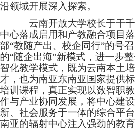
沿领域开展深入探索。
云南开放大学校长于干千
中心落成启用和产教融合项目落
部“教随产出、校企同行”的号
的“随企出海”新模式，进一步
智化教学模式，既为云南本土培
才，也为南亚东南亚国家提供标
培训课程，真正实现以数智职教
作与产业协同发展，将中心建设
新、社会服务于一体的综合平台
南亚的辐射中心注入强劲的教育