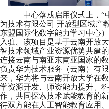
中心落成启用仪式上，“中
为技术有限公司 开放型区域产
东盟国际化数字能力学习中心）
入驻。该项目是基于云南开放大
智技术领域产业资源优势共建的
连接云南与南亚东南亚国家的数
负责华为技术服务（云南）有限
来，华为将与云南开放大学在数
学资源开发、师资能力提升、科
作，共同探索技术赋能教育的新
待双方能在人工智能教育应用、