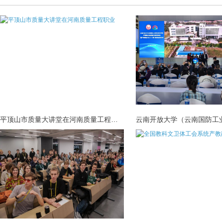
平顶山市质量大讲堂在河南质量工程职业