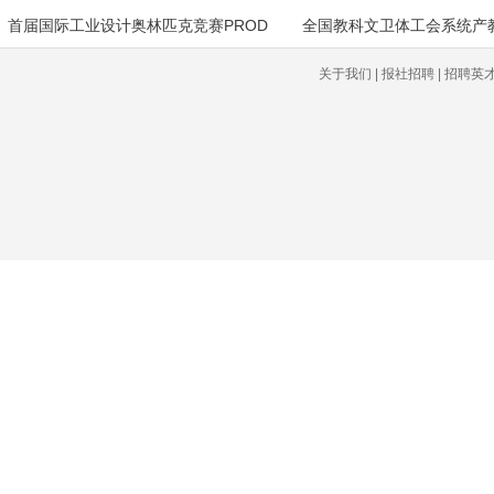
首届国际工业设计奥林匹克竞赛PROD
关于我们 | 报社招聘 | 招聘英才 