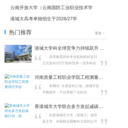
云南开放大学（云南国防工业职业技术学
港城大高考单独招生于2026/27学
热门推荐
更多
>
港城大学科全球竞争力持续跃升 3个学
高等教育评价专业机构软科近日
正式发布2025“软科世界一流学科排
名”（ShanghaiRanking’s Global
Ranking of Academic Subjects）。香
河南质量工程职业学院工程测量现代学徒
港城市大学（港城大）共有27个学科
本网讯 “从课堂到工地，师傅手把
跻身全球百强，其中图书情报科学、
手教操作，不仅掌握了全站仪、
公共管理及控制科学与工程三个学科
GNSS等测量仪器的测量技巧，还提
更打入全球十...
前熟悉了行业规范，毕业就能上岗!”
香港城市大学联合多方发起减碳行动，推
河南质量工程职业学院工程测量技术
由香港城市大学（港城大）倡导
专业史诗涵，谈起现代学徒制学习经
及主导、并获联合国教科文组织认可
历时满脸自豪。 河南质量工程职
的“创新驱动可持续未来：先导计划