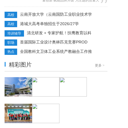
量创新 赋能品牌升级”为主题的质量大
讲堂，在河南质量工程职业学院致知
楼一楼如期开讲。 汇聚全市各级政府
云南开放大学（云南国防工业职业技术学
高校
质量奖获得单位、拟申报质量奖企业
港城大高考单独招生于2026/27学
高校
的质量管理负责人、技术骨干及申报
经办人等各界代表，共探质量提升路
清北研发 + 专家护航！扶鹰教育以科
培训辅导
径，共话品牌发展未来。 本次活动由
首届国际工业设计奥林匹克竞赛PROD
职场
全国市场监管职业教育教学指导...
全国教科文卫体工会系统产教融合工作推
热点
精彩图片
更多
>