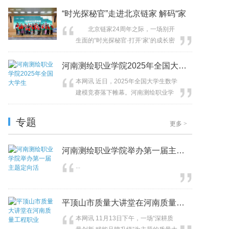
业学院以 “三元三双一融通” 为核心，
（FIRST）”，已启动首次技术试点落
“时光探秘官”走进北京链家 解码“家
联合河南省建设教育协会、河南安...
地。该项目联合创冷科技、繁荫堂、
北京链家24周年之际，一场别开
旭柔计划等合作伙伴，共同发起“荫凉
生面的“时光探秘官·打开‘家’的成长密
益夏”可持续减碳行动，于10月11日走
码”活动正式启动。18名小记者怀揣
进湖南郴州桂阳县苦志育才公益学
对“家”的好奇与想象，走进北京链家新
河南测绘职业学院2025年全国大学生
校，推动绿色科技在乡村校园等资源...
总部，开启一段充满发现与感动的探
本网讯 近日，2025年全国大学生数学
秘之旅。 作为一堂生动的社会实
建模竞赛落下帷幕。河南测绘职业学
践课，同时也是一次温暖的企业实地
院参赛团队凭借扎实的专业基础、严
探访。小记者们化身“时光探秘官”，用
谨的逻辑思维与出色的团队协作，在
笔尖记录链家24年的坚守...
专题
更多
>
激烈竞争中脱颖而出，共获省级一等
奖2项、二等奖2项、三等奖2项，充分
展现了该校在学科建设和创新人才培
河南测绘职业学院举办第一届主题定向活
养方面的扎实成效。全国大学生数学
...
建模竞赛始于1992年，是首批被...
平顶山市质量大讲堂在河南质量工程职业
本网讯 11月13日下午，一场“深耕质