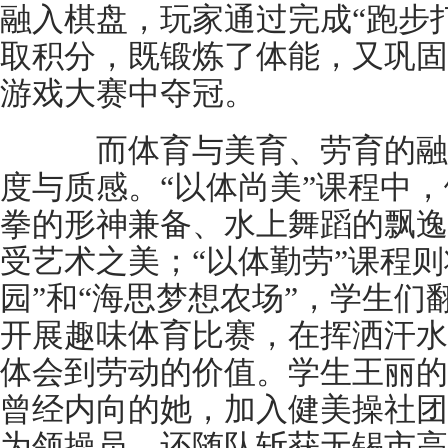
融入棋盘，玩家通过完成“跑步打
取积分，既锻炼了体能，又巩固
游戏大赛中夺冠。
而体育与美育、劳育的融
度与质感。“以体尚美”课程中
拳的形神兼备、水上舞蹈的飘逸
受艺术之美；“以体勤劳”课程
园”和“海思梦想农场”，学生
开展趣味体育比赛，在挥洒汗水
体会到劳动的价值。学生王丽的
曾经内向的她，加入健美操社团
为领操员，还随队斩获无锡市高