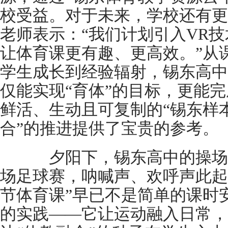
校受益。对于未来，学校还有更
老师表示：“我们计划引入VR
让体育课更有趣、更高效。”从
学生成长到经验辐射，锡东高中
仅能实现“育体”的目标，更能完
鲜活、生动且可复制的“锡东样本
合”的推进提供了宝贵的参考。
夕阳下，锡东高中的操场
场足球赛，呐喊声、欢呼声此起
节体育课”早已不是简单的课时
的实践——它让运动融入日常，