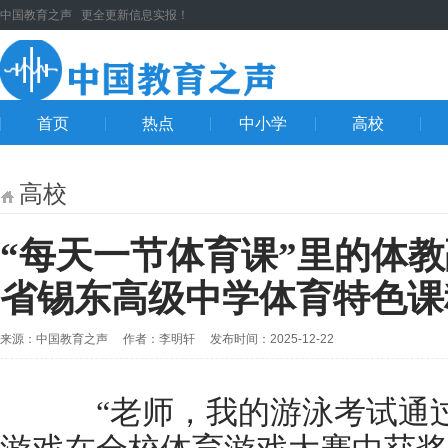
中国教育之声 更全更新信息实报！
首页
热点
中小学
高校
高校
“每天一节体育课”里的体教
省锡东高级中学体育特色课
来源：中国教育之声 作者：李明轩 发布时间：2025-12-22
“老师，我的游泳考试通过