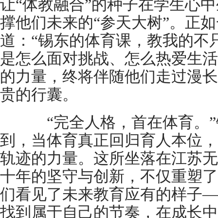
让“体教融合”的种子在学生心
撑他们未来的“参天大树”。正
道：“锡东的体育课，教我的不
是怎么面对挑战、怎么热爱生活
的力量，终将伴随他们走过漫长
贵的行囊。
“完全人格，首在体育。”
到，当体育真正回归育人本位，
轨迹的力量。这所坐落在江苏无
十年的坚守与创新，不仅重塑了
们看见了未来教育应有的样子—
找到属于自己的节奏，在成长中