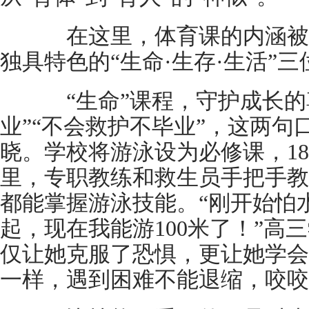
在这里，体育课的内涵被
独具特色的“生命·生存·生活”
“生命”课程，守护成长的
业”“不会救护不毕业”，这两句
晓。学校将游泳设为必修课，18
里，专职教练和救生员手把手教
都能掌握游泳技能。“刚开始怕
起，现在我能游100米了！”高
仅让她克服了恐惧，更让她学会
一样，遇到困难不能退缩，咬咬