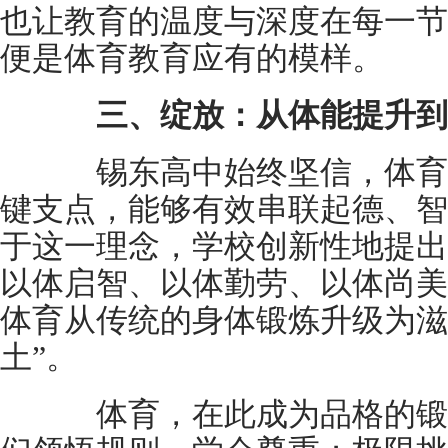
也让教育的温度与深度在每一节
便是体育教育应有的模样。
三、绽放：从体能提升到
锡东高中始终坚信，体育
键支点，能够有效串联起德、智
于这一理念，学校创新性地提出
以体启智、以体勤劳、以体尚美
体育从传统的身体锻炼升级为滋
土”。
体育，在此成为品格的锻