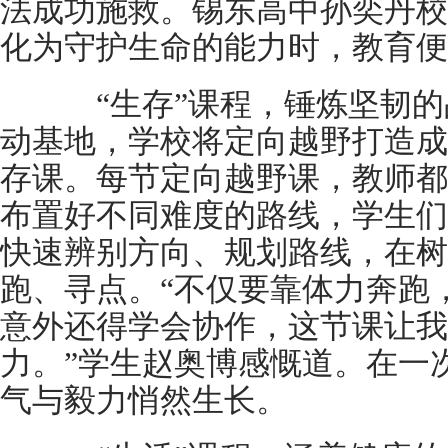
法成功施救。锡东高中孙奕丹校
化为守护生命的能力时，教育便
“生存”课程，锤炼坚韧的
动基地，学校将定向越野打造成
存课。每节定向越野课，教师都
布置好不同难度的路线，学生们
快速辨别方向、规划路线，在树
跑、寻点。“不仅要靠体力奔跑
意外还得学会协作，这节课让我
力。”学生赵奥博感慨道。在一
气与毅力悄然生长。