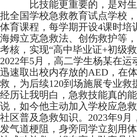
比技能更重要的，是对生
批全国学校急救教育试点学校，
体育课程，每学期开设4课时培
海姆立克急救法、创伤救护等，
考核，实现“高中毕业证+初级救
2022年5月，高二学生杨某在
迅速取出校内存放的AED，在
救，为后续120到场施展专业救
经历让我明白，急救技能真的能
说，如今他主动加入学校应急救
社区普及急救知识。2023年9
发气道梗阻，身旁同学立刻用体