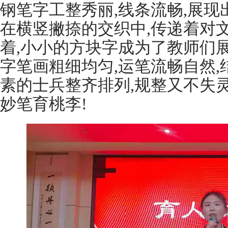
钢笔字工整秀丽,线条流畅,展
在横竖撇捺的交织中,传递着对
着,小小的方块字成为了教师们
字笔画粗细均匀,运笔流畅自然,
素的士兵整齐排列,规整又不失灵
妙笔育桃李!