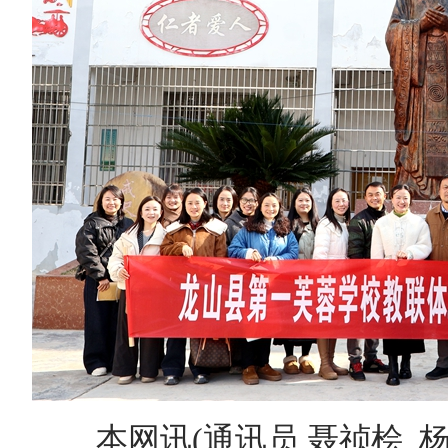
本网讯(通讯员 聂祯桧 杨垚