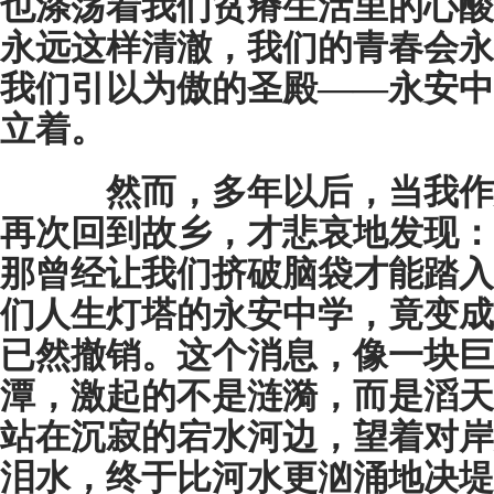
也涤荡着我们贫瘠生活里的心酸
永远这样清澈，我们的青春会永
我们引以为傲的圣殿——永安中
立着。
然而，多年以后，当我作
再次回到故乡，才悲哀地发现：
那曾经让我们挤破脑袋才能踏入
们人生灯塔的永安中学，竟变成
已然撤销。这个消息，像一块巨
潭，激起的不是涟漪，而是滔天
站在沉寂的宕水河边，望着对岸
泪水，终于比河水更汹涌地决堤