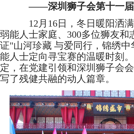
——深圳狮子会第十一届
12月16日，冬日暖阳洒满
弱能人士家庭、300多位狮友
证"山河珍藏 与爱同行，锦绣中
能人士定向寻宝赛的温暖时刻。
定，在党建引领和深圳狮子会会
写了残健共融的动人篇章。