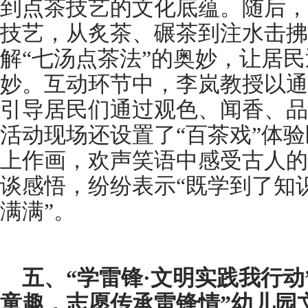
到点茶技艺的文化底蕴。随后，
技艺，从炙茶、碾茶到注水击拂
解“七汤点茶法”的奥妙，让居
妙。互动环节中，李岚教授以通
引导居民们通过观色、闻香、品
活动现场还设置了“百茶戏”体
上作画，欢声笑语中感受古人的
谈感悟，纷纷表示“既学到了知
满满”。
五、“学雷锋·文明实践我行动
童趣，志愿传承雷锋情”幼儿园