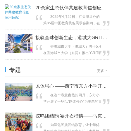
智能时代下重构影像叙事新维度”为主
智能体”全面接入DeepSeek大语言模
20余家生态伙伴共建教育信创应用适配
题，通过国内外剪辑师对话、案例...
型。作为联想智慧教育战略的重要组
2025年4月25日，在天津举办的
成部分，这一创新方案通过人工智能
第85届中国教育装备展示会期间，在
与教学场景的深度融合，旨在为教育
中国教育装备行业协会教育信息化装
行业注入全新动能，助力教学模式加
备分会指导下，联想开天科技有限公
接轨全球创新生态，港城大GRIT项目
速迈入智能时代。 聚...
司联合海光信息、上海兆芯集成电
香港城市大学（港城大）将于5月
路、麒麟软件、科大讯飞、金山办公
在香港城市大学（东莞）推出“GRIT研
软件等22家生态厂商，正式宣布成
究与创新培训计划”（GRIT）。
立“教育信创应用适配联盟”（下文简
GRIT，意为创新创业启航综合课程
称“联盟”）。该联盟聚焦帮助学校简
专题
更多
>
Graduate Research and Innovation
化...
Trek，课程由资深企业家及创始人提
供一对一指导，引导研究人员及研究
以体强心 ——西宁市东方小学开展“青
生运用其科研成果，以运作...
在这个春意盎然的四月，东方小
学开展了一场以“以体强心”为主题的青
少年户外运动技能实践活动。此次活
动精心设计了七大校园适用型挑战项
弦鸣团结韵 宴开石榴情——马克唐镇中
目，将专业的户外技能教育引入校
为深化民族团结教育，让中华优
园，引导学生勇敢地走出舒适区，挑