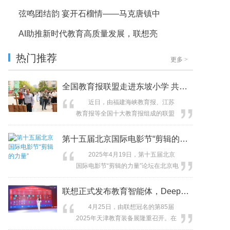
弦鸣团结韵 宴开石榴情——马克唐镇中
AI助推新时代教育高质量发展，联想亮
热门推荐
更多
>
全国教育报联盟走进东坡小学 共探传统
近日，由福建海峡教育报、江苏
教育报等全国十大教育报组成的联盟
代表团，走进眉山市东坡区东坡小学
开展专题调研。此次活动以"传承东坡
第十五届北京国际电影节“剪辑的力量”
文化 共绘教育诗篇"为主题，通过实地
2025年4月19日，第十五届北京
探访与深度研讨，挖掘传统文化与现
国际电影节“剪辑的力量”论坛在北京电
代教育融合的创新实践。 浸润诗
影学院图书馆报告厅隆重举行。作为
书气自华 午后校园里，琅琅诵读
北影节重要活动之一，论坛聚焦影视
联想正式发布教育智能体，DeepSe
声与翰墨书香交织成独特的文化景...
剪辑的艺术性、技术性和行业价值，
4月25日，由联想冠名的第85届
吸引了众多国内外知名导演、剪辑
2025年天津教育装备展隆重召开。在
师、学者及从业者参与。论坛以“数字
本届展会上，联想正式宣布“联想教育