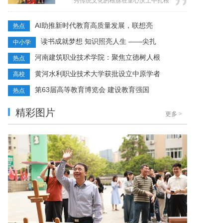
秀传统文化的根脉在童心沃土中扎根
战自我，让学生在真实体验中收获成
生长，我园以尖扎地区国家级非遗代
长的力量。 本次活动融合了绳结
表性项目——传统射箭技艺与达顿宴
AI助推新时代教育高质量发展，联想亮
热点
技巧、露营技能、野外取火灭火、户
习俗为文化纽带，精心策划了一场沉
外自...
读书成就梦想 知识照亮人生 ——尖扎
中小学
浸式非遗文化体验活动“民族团结射箭
赛暨达顿宴”。活动旨在通过“童趣
河南建筑职业技术学院：聚焦立德树人根
热点
化”“体验式”创新实践，构建各民族幼
黄河水利职业技术大学获批设立中原学者
高校
儿文化交融的成长空间，在趣味运动
中铸牢...
第63届高等教育博览会 建设教育强国
热点
精彩图片
更多
>