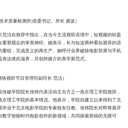
术质量检测所)党委书记、所长 龚波）
范洁在致辞中指出，在当今主流视听语境中，短视频的轻盈
在重塑观众的审美神经。她表示，长与短这两种看似迥异的语
的重组，完成意义的再生产。她呼吁业界破除电影荧屏与手机
盈表达彼此滋养，共创跨媒介的美学新范式。
网络视听节目管理司副司长 范洁）
传媒学院院长张炜代表活动主办方之一燕京理工学院致辞，
燕京理工学院的基本情况。他表示，学院自建立以来得到了北
或毕业于北京电影学院的专家校友任教。张炜院长对即将展开
向数字智能时代电影创作的新领域，共同探索剪辑的无限可