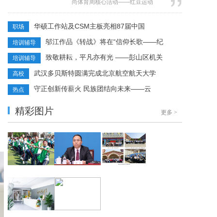
尚体育周核心活动——红豆运动
展 “情景 + 任务” 双驱教学策略 校本研
2026“自在如风”系列发布会在杭州临
修实践活动，以研...
平艺尚小镇国际秀场圆满落幕。本次
华硕工作站及CSM主板亮相87届中国
职场
时尚大秀的主题策划、服装搭配、定
邬江作品《转战》将在“信仰长歌——纪
培训辅导
装拍摄、秀场音乐、妆造设计等全案
核心工作，均由郑州工商学院艺术学
致敬耕耘，平凡亦有光 ——彭山区机关
培训辅导
院师生团队独立完成。该校师生以专
武汉多贝斯特圆满完成北京航空航天大学
高校
业的创意设计与全流程落地执行能
力，亮...
守正创新传薪火 民族团结向未来——云
热点
精彩图片
更多
>