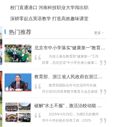
校门直通港口 河南科技职业大学闯出职
深耕零起点英语教学 打造高效趣味课堂
热门推荐
更多
>
北京市中小学落实“健康第一”教育理念
为深入落实教育部“健康第一”工作
部署，总结交流“中小学生身心健康二
十条”基层实践经验，4月30日上午，
北京市中小学落实“健康第一”教育理念
教育部、浙江省人民政府在浙江杭州共同
现场会在首都师范大学附属中学实验
教育部国际合作与交流司司长杨
学校举办。北京市委教育工委副书
丹介绍2026世界数字教育大会总体情
记、市教委主任李奕出席会议并作工
况。（中国教育报记者 张劲松/
作部署，市政协委员代表，市卫生健
摄） 新华网北京5月7日电 经
破解“水土不服”，激活治校动能 ——
康委、市体育局、市文化旅游局、市...
国务院批准，教育部、浙江省人民政
2026年4月29日，为期5天的儋州
府将于5月11日至5月13日在浙江杭州
市中小学好校长培养工程（2025-
共同举办2026世界数字教育大
2026年度）省内跟岗研修在海口市圆