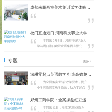
会。 “世界数字教育大会是由
满结束。全市61名中小学校长、副校
成都南鹏画室美术集训试学体验：全流程
教育部主导发起的多边交流合作平台...
长赴椰城沉浸式研学，紧扣“淬炼校长
...
行动领导力，赋能学校特色化发展”主
题，以“带着问题去、带着策略回”为导
向，在专家引领、规划拆解、名校跟
校门直通港口 河南科技职业大学闯出职
岗、成果共创中完成专...
本网讯 5月8日，河南科技职业大
学与周口港口建设发展集团有限公
司“产教融合基地”正式揭牌。这标志着
这所全国首批本科层次职业教育试点
专题
更多
>
高校，在服务国家主要港口战略中，
探索出“入学即入职、毕业即上岗”的高
层次技术技能人才培养新模式。
深耕零起点英语教学 打造高效趣味课堂
此次合作紧扣周口港“国家主要港口”战
为全面落实“双减”政策要求，提升
略定位，以共建“周口港口产业...
小学英语课堂教学质效，助力零起点
学生轻松入门、稳步提升，我校立足
三年级学生认知特点，聚焦新人教版
郑州工商学院：全案操盘红豆运动国际时
小学英语三年级下册 Unit 4 Healthy
本网讯 近日，浙江(杭州)国际时
food A Let’s spell 教学内容，扎实开